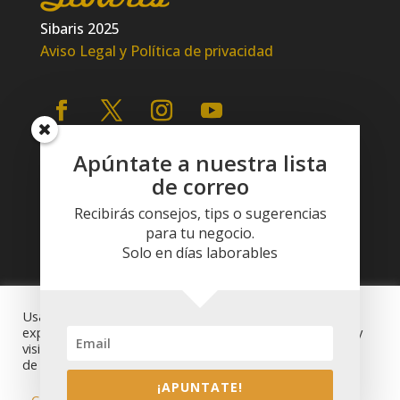
Sibaris 2025
Aviso Legal y Política de privacidad
Apúntate a nuestra lista
de correo
Recibirás consejos, tips o sugerencias
para tu negocio.
Solo en días laborables
Usamos cookies en nuestro sitio web para brindarle la
experiencia más relevante recordando sus preferencias y
visitas repetidas. Al hacer clic en "Aceptar", acepta el uso
de TODAS las cookies.
¡APUNTATE!
Configuración de cookies
RECHAZAR
ACEPTAR