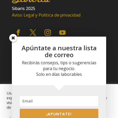
Sibaris 2025
Aviso Legal y Política de privacidad
Apúntate a nuestra lista
de correo
Recibirás consejos, tips o sugerencias
para tu negocio.
Solo en días laborables
Usamos cookies en nuestro sitio web para brindarle la
experiencia más relevante recordando sus preferencias y
visitas repetidas. Al hacer clic en "Aceptar", acepta el uso
de TODAS las cookies.
¡APUNTATE!
Configuración de cookies
RECHAZAR
ACEPTAR